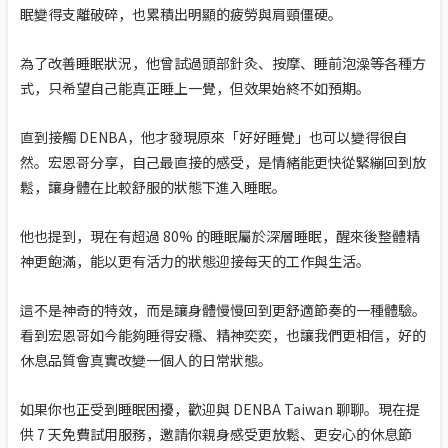
眠變得支離破碎，也累積出明顯的疲勞與肩頸僵硬。
為了改善睡眠狀況，他曾試過頭部針灸、按摩、睡前泡澡等各種方
式，只希望自己能真正睡上一覺，但效果始終不如預期。
直到接觸 DENBA，他才發現原來「好好睡覺」也可以變得很自
然。宏恩哥分享，自己最直接的感受，是情緒能更快從緊繃回到放
鬆，讓身體在比較舒服的狀態下進入睡眠。
他也提到，現在有超過 80% 的睡眠屬於深層睡眠，醒來後整體精
神更飽滿，能以更有活力的狀態迎接每天的工作與生活。
這不是神奇的特效，而是讓身體慢慢回到更舒適節奏的一種體驗。
看到宏恩哥如今能夠睡得安穩、精神奕奕，也讓我們更相信，好的
休息品質會真實改變一個人的日常狀態。
如果你也正受到睡眠困擾，歡迎與 DENBA Taiwan 聊聊。現在提
供 7 天免費試用服務，邀請你親身感受更放鬆、更安心的休息節