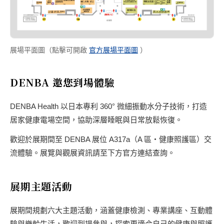
展場平面圖（點擊可開啟
官方展場平面圖
）
DENBA 邀您到場體驗
DENBA Health 以日本專利 360° 微細振動水分子技術，打造
居家健康電場空間，協助深層睡眠與日常放鬆恢復。
歡迎於展期間至 DENBA 展位 A317a（A 區・健康照護區）交
流體驗。展覽與觀展資訊請至下方官方連結查詢。
展期主題活動
展期間規劃六大主題活動，涵蓋健康檢測、專業講座、互動體
驗與樂齡生活，歡迎到場參與，探索更適合自己的健康與照護